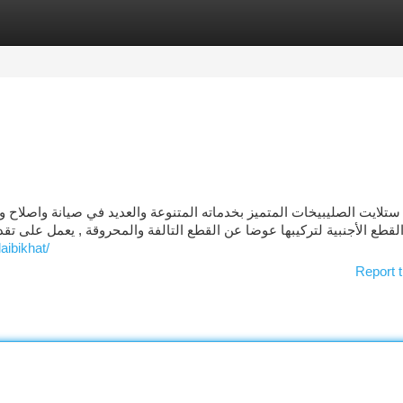
tegories
Register
Login
ستلايت الصليبيخات المتميز بخدماته المتنوعة والعديد في صيانة واصلاح و
لقطع الأجنبية لتركيبها عوضا عن القطع التالفة والمحروقة , يعمل على تقدي
aibikhat/
Report t