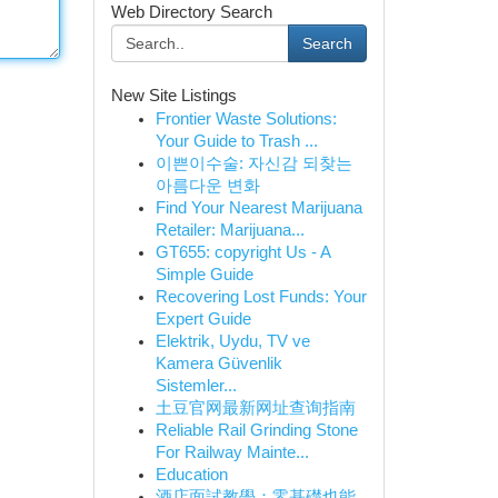
Web Directory Search
Search
New Site Listings
Frontier Waste Solutions:
Your Guide to Trash ...
이쁜이수술: 자신감 되찾는
아름다운 변화
Find Your Nearest Marijuana
Retailer: Marijuana...
GT655: copyright Us - A
Simple Guide
Recovering Lost Funds: Your
Expert Guide
Elektrik, Uydu, TV ve
Kamera Güvenlik
Sistemler...
土豆官网最新网址查询指南
Reliable Rail Grinding Stone
For Railway Mainte...
Education
酒店面試教學：零基礎也能