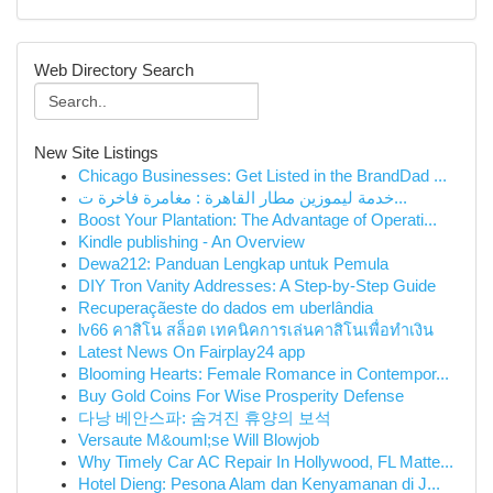
Web Directory Search
New Site Listings
Chicago Businesses: Get Listed in the BrandDad ...
خدمة ليموزين مطار القاهرة : مغامرة فاخرة ت...
Boost Your Plantation: The Advantage of Operati...
Kindle publishing - An Overview
Dewa212: Panduan Lengkap untuk Pemula
DIY Tron Vanity Addresses: A Step-by-Step Guide
Recuperaçãeste do dados em uberlândia
lv66 คาสิโน สล็อต เทคนิคการเล่นคาสิโนเพื่อทำเงิน
Latest News On Fairplay24 app
Blooming Hearts: Female Romance in Contempor...
Buy Gold Coins For Wise Prosperity Defense
다낭 베안스파: 숨겨진 휴양의 보석
Versaute M&ouml;se Will Blowjob
Why Timely Car AC Repair In Hollywood, FL Matte...
Hotel Dieng: Pesona Alam dan Kenyamanan di J...