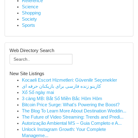
Reference
Science
Shopping
Society
Sports
Web Directory Search
New Site Listings
Kocaeli Escort Hizmetleri: Güvenilir Seçenekler
کازینو زنده فارسی برای بازیکنان حرفه ای
Xổ Số ngày mai
3 càng MB: Bắt Số Miền Bắc Hôm Hôm
Bitcoin Price Surge: What's Powering the Boost?
The Blog To Learn More About Destination Weddin...
The Future of Video Streaming: Trends and Predi...
Autorização Ambiental MS – Guia Completo e A...
Unlock Instagram Growth: Your Complete
Manageme...