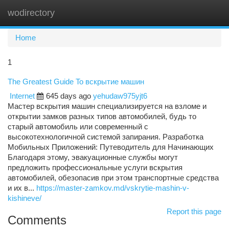
wodirectory
Togg
navi
Home
1
The Greatest Guide To вскрытие машин
Internet
645 days ago
yehudaw975yjt6
Мастер вскрытия машин специализируется на взломе и
открытии замков разных типов автомобилей, будь то
старый автомобиль или современный с
высокотехнологичной системой запирания. Разработка
Мобильных Приложений: Путеводитель для Начинающих
Благодаря этому, эвакуационные службы могут
предложить профессиональные услуги вскрытия
автомобилей, обезопасив при этом транспортные средства
и их в...
https://master-zamkov.md/vskrytie-mashin-v-
kishineve/
Report this page
Comments