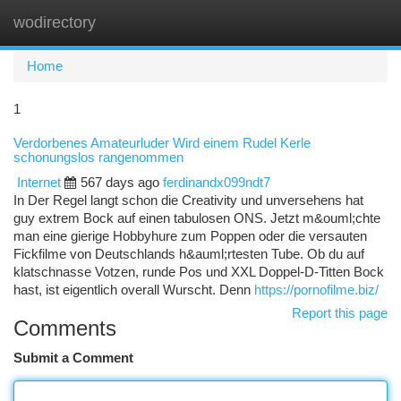
wodirectory
Togg
navi
Home
1
Verdorbenes Amateurluder Wird einem Rudel Kerle
schonungslos rangenommen
Internet
567 days ago
ferdinandx099ndt7
In Der Regel langt schon die Creativity und unversehens hat
guy extrem Bock auf einen tabulosen ONS. Jetzt m&ouml;chte
man eine gierige Hobbyhure zum Poppen oder die versauten
Fickfilme von Deutschlands h&auml;rtesten Tube. Ob du auf
klatschnasse Votzen, runde Pos und XXL Doppel-D-Titten Bock
hast, ist eigentlich overall Wurscht. Denn
https://pornofilme.biz/
Report this page
Comments
Submit a Comment