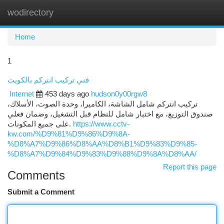
wodirectory
Togg
navi
Home
1
فني تركيب انتركم بالكويت
Internet
453 days ago
hudson0y00rgw8
تركيب انتركم شامل الشاشة، الكاميرا، وحدة الصوت، الأسلاك،
صندوق التوزيع، مع اختبار شامل للنظام قبل التشغيل، وضمان فعلي
على جميع المكونات.
https://www.cctv-
kw.com/%D9%81%D9%86%D9%8A-
%D8%A7%D9%86%D8%AA%D8%B1%D9%83%D9%85-
%D8%A7%D9%84%D9%83%D9%88%D9%8A%D8%AA/
Report this page
Comments
Submit a Comment