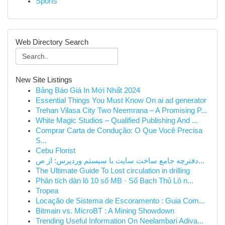
Sports
Web Directory Search
New Site Listings
Bảng Báo Giá In Mới Nhất 2024
Essential Things You Must Know On ai ad generator
Trehan Vilasa City Two Neemrana – A Promising P...
White Magic Studios – Qualified Publishing And ...
Comprar Carta de Condução: O Que Você Precisa
S...
Cebu Florist
دفترچه جامع ساخت سایت با سیستم وردپرس: از ص...
The Ultimate Guide To Lost circulation in drilling
Phân tích dàn lô 10 số MB · Số Bạch Thủ Lô n...
Tropea
Locação de Sistema de Escoramento : Guia Com...
Bitmain vs. MicroBT : A Mining Showdown
Trending Useful Information On Neelambari Adiva...