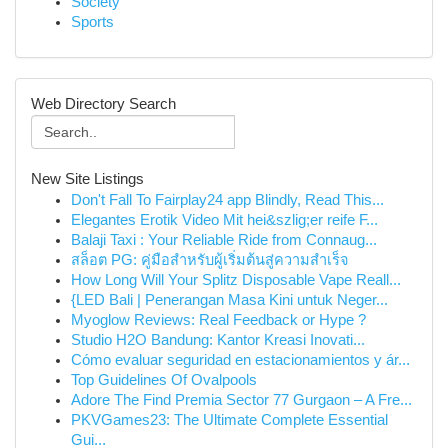
Society
Sports
Web Directory Search
New Site Listings
Don't Fall To Fairplay24 app Blindly, Read This...
Elegantes Erotik Video Mit hei&szlig;er reife F...
Balaji Taxi : Your Reliable Ride from Connaug...
สล็อต PG: คู่มือสำหรับผู้เริ่มต้นสู่ความสำเร็จ
How Long Will Your Splitz Disposable Vape Reall...
{LED Bali | Penerangan Masa Kini untuk Neger...
Myoglow Reviews: Real Feedback or Hype ?
Studio H2O Bandung: Kantor Kreasi Inovati...
Cómo evaluar seguridad en estacionamientos y ár...
Top Guidelines Of Ovalpools
Adore The Find Premia Sector 77 Gurgaon – A Fre...
PKVGames23: The Ultimate Complete Essential
Gui...