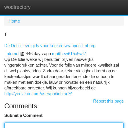
wodirectory
Togg
navi
Home
1
De Definitieve gids voor keuken wrappen limburg
Internet
446 days ago
matthew615a5wf7
Op De folie welke wij benutten blijven nauwelijks
vingerafdrukken achter. Voor de folie van mindere kwaliteit zal
dit wel plaatsvinden. Zodra daar zeker viezigheid komt op de
keukenkastjes wordt dit aangeraden teneinde die schoon te
maken met een doekje, lauw drinkwater en een natuurlijk
afbreekbare ontvetter. Wij kunnen bijvoorbeeld de
http://yerliakor.com/user/garlictime9/
Report this page
Comments
Submit a Comment