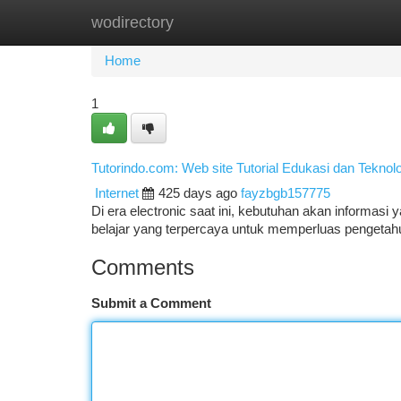
wodirectory
Home
New Site Listings
Add Site
Ca
Home
1
Tutorindo.com: Web site Tutorial Edukasi dan Teknolo
Internet
425 days ago
fayzbgb157775
Di era electronic saat ini, kebutuhan akan informa
belajar yang terpercaya untuk memperluas pengetahu
Comments
Submit a Comment