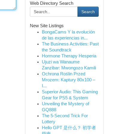
Web Directory Search
Search
New Site Listings
BongaCams Y la evolución
de las experiencias in...
The Business Activities: Past
the Soundtrack
Hormone Therapy Hesperia
Ujuzi wa Wanaume
Zanzibar: Mwongozo Kamili
Ochrona Roślin Przed
Mrozem: Kaptury 80x100 –
I...
Superior Audio: This Gaming
Gear for PS5 & System
Unveiling the Mystery of
GQ888
The 5-Second Trick For
Lottery
Hello GPT 是什么？ 初学者
指南