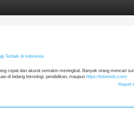
tegories
Register
Login
gi Terbaik di Indonesia
si yang cepat dan akurat semakin meningkat. Banyak orang mencari s
an di bidang teknologi, pendidikan, maupun
https://tutorindo.com/
Report t