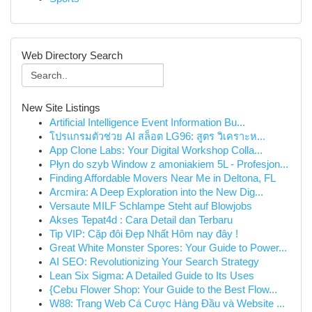
Web Directory Search
New Site Listings
Artificial Intelligence Event Information Bu...
โปรแกรมตัวช่วย AI สล็อต LG96: สูตร วิเคราะห...
App Clone Labs: Your Digital Workshop Colla...
Płyn do szyb Window z amoniakiem 5L - Profesjon...
Finding Affordable Movers Near Me in Deltona, FL
Arcmira: A Deep Exploration into the New Dig...
Versaute MILF Schlampe Steht auf Blowjobs
Akses Tepat4d : Cara Detail dan Terbaru
Tip VIP: Cặp đôi Đẹp Nhất Hôm nay đây !
Great White Monster Spores: Your Guide to Power...
AI SEO: Revolutionizing Your Search Strategy
Lean Six Sigma: A Detailed Guide to Its Uses
{Cebu Flower Shop: Your Guide to the Best Flow...
W88: Trang Web Cá Cược Hàng Đầu và Website ...