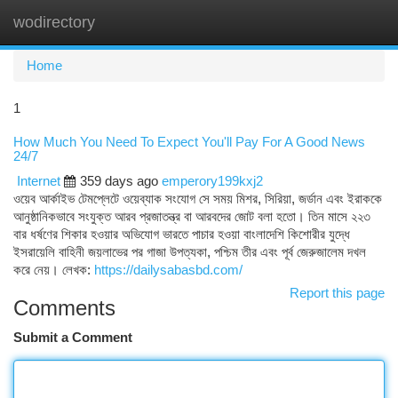
wodirectory
Togg
navi
Home
1
How Much You Need To Expect You'll Pay For A Good News
24/7
Internet
359 days ago
emperory199kxj2
ওয়েব আর্কাইভ টেমপ্লেটে ওয়েব্যাক সংযোগ সে সময় মিশর, সিরিয়া, জর্ডান এবং ইরাককে
আনুষ্ঠানিকভাবে সংযুক্ত আরব প্রজাতন্ত্র বা আরবদের জোট বলা হতো। তিন মাসে ২২৩
বার ধর্ষণের শিকার হওয়ার অভিযোগ ভারতে পাচার হওয়া বাংলাদেশি কিশোরীর যুদ্ধে
ইসরায়েলি বাহিনী জয়লাভের পর গাজা উপত্যকা, পশ্চিম তীর এবং পূর্ব জেরুজালেম দখল
করে নেয়। লেখক:
https://dailysabasbd.com/
Report this page
Comments
Submit a Comment