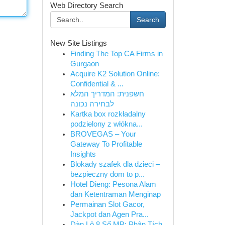
Web Directory Search
Search
New Site Listings
Finding The Top CA Firms in
Gurgaon
Acquire K2 Solution Online:
Confidential & ...
חשפנית: המדריך המלא
לבחירה נכונה
Kartka box rozkładalny
podzielony z włókna...
BROVEGAS – Your
Gateway To Profitable
Insights
Blokady szafek dla dzieci –
bezpieczny dom to p...
Hotel Dieng: Pesona Alam
dan Ketentraman Menginap
Permainan Slot Gacor,
Jackpot dan Agen Pra...
Dàn Lô 8 Số MB: Phân Tích