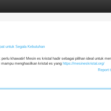
tegories
Register
Login
epat untuk Segala Kebutuhan
erlu khawatir! Mesin es kristal hadir sebagai pilihan ideal untuk m
ni mampu menghasilkan kristal es yang
https://mesineskristal.org/
Report t