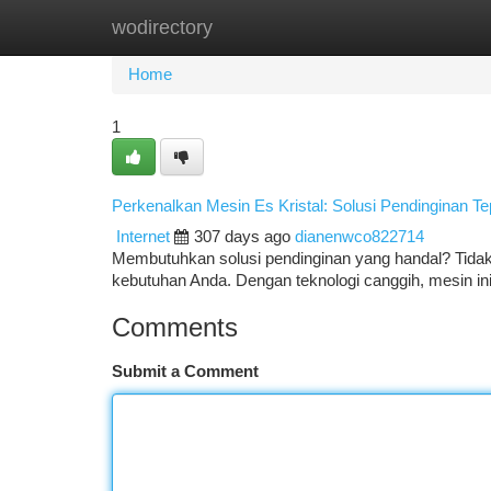
wodirectory
Home
New Site Listings
Add Site
Ca
Home
1
Perkenalkan Mesin Es Kristal: Solusi Pendinginan T
Internet
307 days ago
dianenwco822714
Membutuhkan solusi pendinginan yang handal? Tidak p
kebutuhan Anda. Dengan teknologi canggih, mesin i
Comments
Submit a Comment