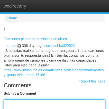
wodirectory
Togg
navi
Home
1
Camiones pluma para trabajos en altura
Internet
306 days ago
esmeeohba322823
¿Necesitas realizar obras a gran envergadura ? ¡Los camiones
pluma son tu respuesta ideal! En Sevilla, contamos con una
amplia gama de camiones pluma de distintas capacidades ,
listos para ejecutar cualquier
https://www.milanuncios.com/tiendas-profesionales/transportes-
y-gruas-vidal-testal-171661
Report this page
Comments
Submit a Comment