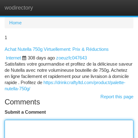
wodirectory
Togg
navi
Home
1
Achat Nutella 750g Virtuellement: Prix & Réductions
Internet
308 days ago
zoeuzfc047643
Satisfaites votre gourmandise et profitez de la délicieuse saveur
de Nutella avec notre volumineuse bouteille de 750g. Achetez
en ligne facilement et rapidement pour une livraison à domicile
rapide . Profitez de
https://drinkcraftyltd.com/product/palette-
nutella-750g/
Report this page
Comments
Submit a Comment