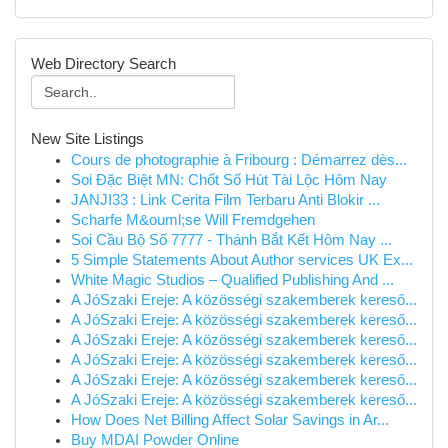
Web Directory Search
New Site Listings
Cours de photographie à Fribourg : Démarrez dès...
Soi Đặc Biệt MN: Chốt Số Hút Tài Lộc Hôm Nay
JANJI33 : Link Cerita Film Terbaru Anti Blokir ...
Scharfe M&ouml;se Will Fremdgehen
Soi Cầu Bộ Số 7777 - Thánh Bắt Kết Hôm Nay ...
5 Simple Statements About Author services UK Ex...
White Magic Studios – Qualified Publishing And ...
A JóSzaki Ereje: A közösségi szakemberek kereső...
A JóSzaki Ereje: A közösségi szakemberek kereső...
A JóSzaki Ereje: A közösségi szakemberek kereső...
A JóSzaki Ereje: A közösségi szakemberek kereső...
A JóSzaki Ereje: A közösségi szakemberek kereső...
A JóSzaki Ereje: A közösségi szakemberek kereső...
How Does Net Billing Affect Solar Savings in Ar...
Buy MDAI Powder Online