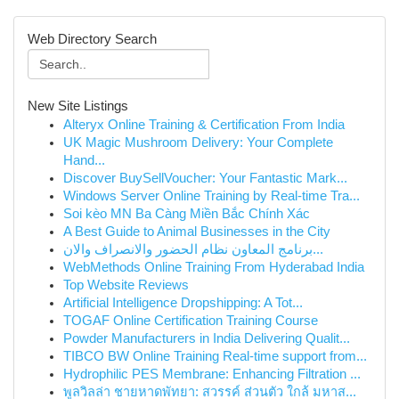
Web Directory Search
New Site Listings
Alteryx Online Training & Certification From India
UK Magic Mushroom Delivery: Your Complete
Hand...
Discover BuySellVoucher: Your Fantastic Mark...
Windows Server Online Training by Real-time Tra...
Soi kèo MN Ba Càng Miền Bắc Chính Xác
A Best Guide to Animal Businesses in the City
برنامج المعاون نظام الحضور والانصراف والان...
WebMethods Online Training From Hyderabad India
Top Website Reviews
Artificial Intelligence Dropshipping: A Tot...
TOGAF Online Certification Training Course
Powder Manufacturers in India Delivering Qualit...
TIBCO BW Online Training Real-time support from...
Hydrophilic PES Membrane: Enhancing Filtration ...
พูลวิลล่า ชายหาดพัทยา: สวรรค์ ส่วนตัว ใกล้ มหาส...