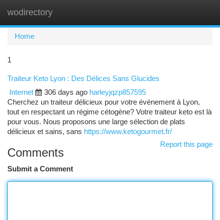
wodirectory
Togg
navi
Home
1
Traiteur Keto Lyon : Des Délices Sans Glucides
Internet
306 days ago
harleyjqzp857595
Cherchez un traiteur délicieux pour votre événement à Lyon,
tout en respectant un régime cétogène? Votre traiteur keto est là
pour vous. Nous proposons une large sélection de plats
délicieux et sains, sans
https://www.ketogourmet.fr/
Report this page
Comments
Submit a Comment