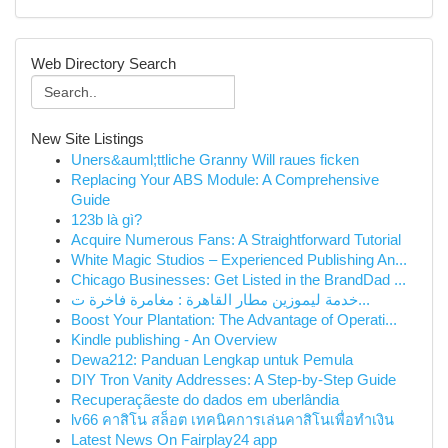
Web Directory Search
New Site Listings
Uners&auml;ttliche Granny Will raues ficken
Replacing Your ABS Module: A Comprehensive
Guide
123b là gì?
Acquire Numerous Fans: A Straightforward Tutorial
White Magic Studios – Experienced Publishing An...
Chicago Businesses: Get Listed in the BrandDad ...
خدمة ليموزين مطار القاهرة : مغامرة فاخرة ت...
Boost Your Plantation: The Advantage of Operati...
Kindle publishing - An Overview
Dewa212: Panduan Lengkap untuk Pemula
DIY Tron Vanity Addresses: A Step-by-Step Guide
Recuperaçãeste do dados em uberlândia
lv66 คาสิโน สล็อต เทคนิคการเล่นคาสิโนเพื่อทำเงิน
Latest News On Fairplay24 app