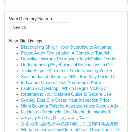
Web Directory Search
New Site Listings
Discovering Shilajit: Your Overview to Advantag...
Poppo Agent Registration: A Complete Tutorial
Dewalive: Warunk Permainan Togel Online Terkini
Understanding Psychological Evaluations in Cali...
Tustin Bicycle Accidents: Understanding Your Ri...
Soi cầu dàn đề 6 con số MB – Bậc thầy bắt lô: C...
Indicators On xxx tiktok You Should Know
Laptop vs. Desktop : Which Reigns Victory?
Retatrutide: Your Detailed Guide to Secure Use
Sydney Blue Slip Costs: Your Inspection Price
Nicht Bekannt Falsche Aussagen über Google Ads ...
Latidos en Terciopelo: Una Noche de Intimidad
تسجّل سمارترز: كل ما تحتاج معرفته
探索唯美品牌故事與產業洞察，打造獨特酒店經歷
Worki próżniowe 25x30cm: 500szt. Good Price - O...