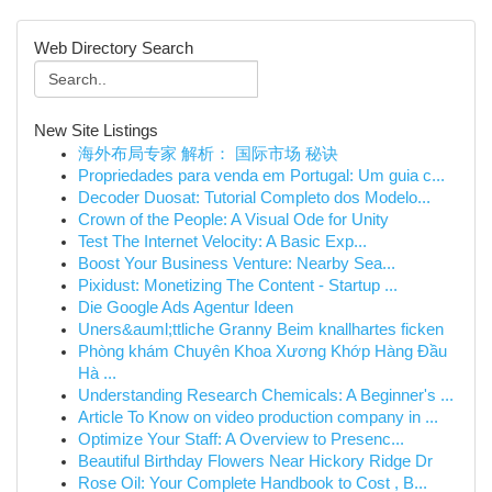
Web Directory Search
New Site Listings
海外布局专家 解析： 国际市场 秘诀
Propriedades para venda em Portugal: Um guia c...
Decoder Duosat: Tutorial Completo dos Modelo...
Crown of the People: A Visual Ode for Unity
Test The Internet Velocity: A Basic Exp...
Boost Your Business Venture: Nearby Sea...
Pixidust: Monetizing The Content - Startup ...
Die Google Ads Agentur Ideen
Uners&auml;ttliche Granny Beim knallhartes ficken
Phòng khám Chuyên Khoa Xương Khớp Hàng Đầu
Hà ...
Understanding Research Chemicals: A Beginner's ...
Article To Know on video production company in ...
Optimize Your Staff: A Overview to Presenc...
Beautiful Birthday Flowers Near Hickory Ridge Dr
Rose Oil: Your Complete Handbook to Cost , B...