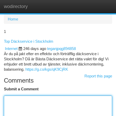
wodirectory
Togg
navi
Home
1
Top Däckservice i Stockholm
Internet
246 days ago
teganjpqg894858
Är du på jakt efter en effektiv och förträfflig däckservice i
Stockholm? Då är Bästa Däckservice det rätta valet för dig! Vi
erbjuder ett brett utbud av tjänster, inklusive däckmontering,
balansering.
https://g.co/kgs/qK9CjRK
Report this page
Comments
Submit a Comment