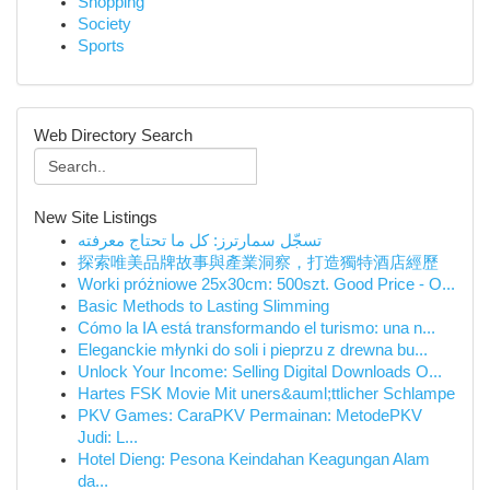
Shopping
Society
Sports
Web Directory Search
New Site Listings
تسجّل سمارترز: كل ما تحتاج معرفته
探索唯美品牌故事與產業洞察，打造獨特酒店經歷
Worki próżniowe 25x30cm: 500szt. Good Price - O...
Basic Methods to Lasting Slimming
Cómo la IA está transformando el turismo: una n...
Eleganckie młynki do soli i pieprzu z drewna bu...
Unlock Your Income: Selling Digital Downloads O...
Hartes FSK Movie Mit uners&auml;ttlicher Schlampe
PKV Games: CaraPKV Permainan: MetodePKV
Judi: L...
Hotel Dieng: Pesona Keindahan Keagungan Alam
da...