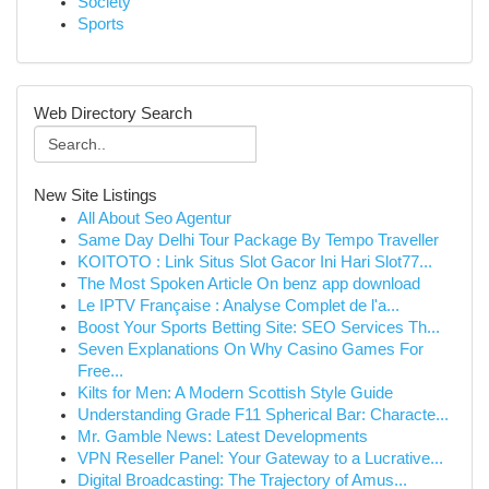
Society
Sports
Web Directory Search
New Site Listings
All About Seo Agentur
Same Day Delhi Tour Package By Tempo Traveller
KOITOTO : Link Situs Slot Gacor Ini Hari Slot77...
The Most Spoken Article On benz app download
Le IPTV Française : Analyse Complet de l'a...
Boost Your Sports Betting Site: SEO Services Th...
Seven Explanations On Why Casino Games For
Free...
Kilts for Men: A Modern Scottish Style Guide
Understanding Grade F11 Spherical Bar: Characte...
Mr. Gamble News: Latest Developments
VPN Reseller Panel: Your Gateway to a Lucrative...
Digital Broadcasting: The Trajectory of Amus...