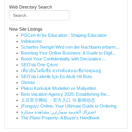
Web Directory Search
New Site Listings
PGCert AI for Education : Shaping Education
Indokasino
Scharfes Teengirl Wird von der Nachbarin erbarm...
Boosting Your Online Business: A Guide to Digit...
Boost Your Confidentiality with Decorative ...
SEO'da Öne Çıkın!
เที่ยวอินโดนีเซีย สวรรค์แห่งเอเชียรอคุณอยู่
SEO'da Liderlik İçin En Akıllı Hit Botu
Olxtoto
Pleksi Korkuluk Modelleri ve Maliyetleri
Best Vacation Agency 2025: Establishing the...
土豆官方网站 ：官方入口 与 新闻动态
{Funguyz Online: Your Ultimate Guide to Ordering
اشتراك الخدمة سمارترز: مشاهدة ممتازة
The Plano Property: A Buyer's Handbook