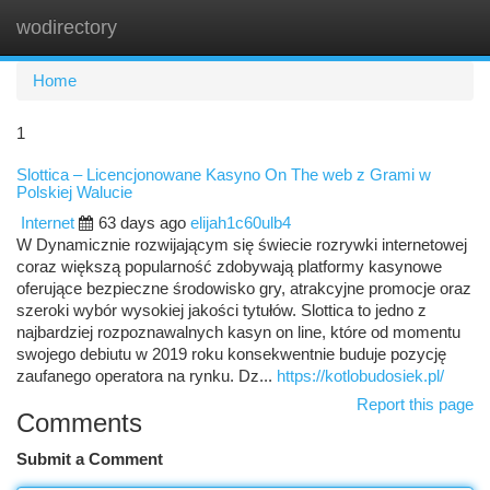
wodirectory
Togg
navi
Home
1
Slottica – Licencjonowane Kasyno On The web z Grami w
Polskiej Walucie
Internet
63 days ago
elijah1c60ulb4
W Dynamicznie rozwijającym się świecie rozrywki internetowej
coraz większą popularność zdobywają platformy kasynowe
oferujące bezpieczne środowisko gry, atrakcyjne promocje oraz
szeroki wybór wysokiej jakości tytułów. Slottica to jedno z
najbardziej rozpoznawalnych kasyn on line, które od momentu
swojego debiutu w 2019 roku konsekwentnie buduje pozycję
zaufanego operatora na rynku. Dz...
https://kotlobudosiek.pl/
Report this page
Comments
Submit a Comment