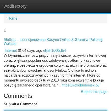
wodirectory
Togg
navi
Home
1
Slottica – Licencjonowane Kasyno Online Z Grami w Polskiej
Walucie
Internet
64 days ago
elijah1c60ulb4
W Dynamicznie rozwijającym się świecie rozrywki internetowej
coraz większą popularność zdobywają platformy kasynowe
oferujące bezpieczne środowisko gry, atrakcyjne promocje oraz
szeroki wybór wysokiej jakości tytułów. Slottica to jedno z
najbardziej rozpoznawalnych kasyn on the internet, które od
momentu swojego debiutu w 2019 roku konsekwentnie buduje
pozycję zaufanego operatora na r...
https://kotlobudosiek.pl/
Report this page
Comments
Submit a Comment