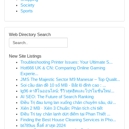
Society
Sports
Web Directory Search
New Site Listings
Troubleshooting Printer Issues: Your Ultimate S...
Hot666 UK & CN: Comparing Online Gaming
Experie...
JMS The Majestic Sector M9 Manesar – Top Qualit...
Soi cầu dàn đề 10 số MB - Bắt lô đỉnh cao : ...
lg96 คาสิโนออนไลน์: รีวิวสุดฮิตและโปรโมชั่นใหม่...
AI SEO: The Future of Search Ranking
Điều Trị đau lưng lan xuống chân chuyên sâu, dứ...
Xiên 2 MB · Xiên 3 Chuẩn: Phân tích chi tiết
Điều Trị tay chân lạnh dứt điểm tại Phan Thiết ...
Finding the Best House Cleaning Services in Pho...
bt789us ลิ้งค์ ล่าสุด 2024