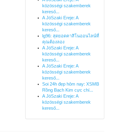
közösségi szakemberek
kereső...
A JóSzaki Ereje: A
közösségi szakemberek
kereső...
lg96: สุดยอดคาสิโนออนไลน์ที่
คุณต้องลอง
A JóSzaki Ereje: A
közösségi szakemberek
kereső...
A JóSzaki Ereje: A
közösségi szakemberek
kereső...
Soi 24h đẹp hôm nay: XSMB
Rồng Bạch Kim cực chí...
A JóSzaki Ereje: A
közösségi szakemberek
kereső...