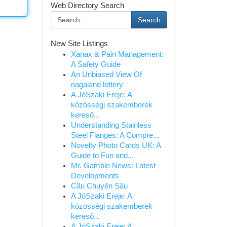
Web Directory Search
Search
New Site Listings
Xanax & Pain Management:
A Safety Guide
An Unbiased View Of
nagaland lottery
A JóSzaki Ereje: A
közösségi szakemberek
kereső...
Understanding Stainless
Steel Flanges: A Compre...
Novelty Photo Cards UK: A
Guide to Fun and...
Mr. Gamble News: Latest
Developments
Cầu Chuyên Sâu
A JóSzaki Ereje: A
közösségi szakemberek
kereső...
A JóSzaki Ereje: A