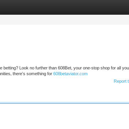
tegories
Register
Login
ine betting? Look no further than 608Bet, your one-stop shop for all you
nities, there's something for
608betaviator.com
Report t