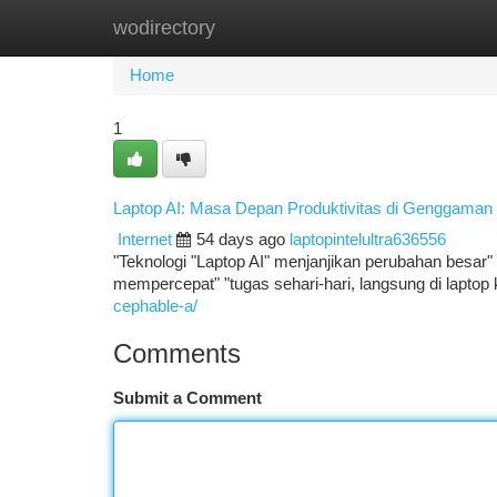
wodirectory
Home
New Site Listings
Add Site
Ca
Home
1
Laptop AI: Masa Depan Produktivitas di Genggaman
Internet
54 days ago
laptopintelultra636556
"Teknologi "Laptop AI" menjanjikan perubahan besar" d
mempercepat" "tugas sehari-hari, langsung di laptop 
cephable-a/
Comments
Submit a Comment