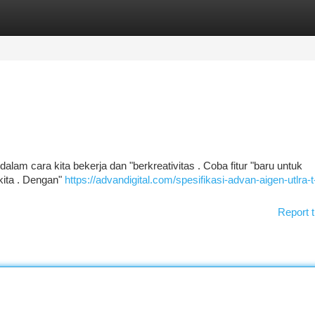
tegories
Register
Login
alam cara kita bekerja dan "berkreativitas . Coba fitur "baru untuk
kita . Dengan"
https://advandigital.com/spesifikasi-advan-aigen-utlra-
Report t