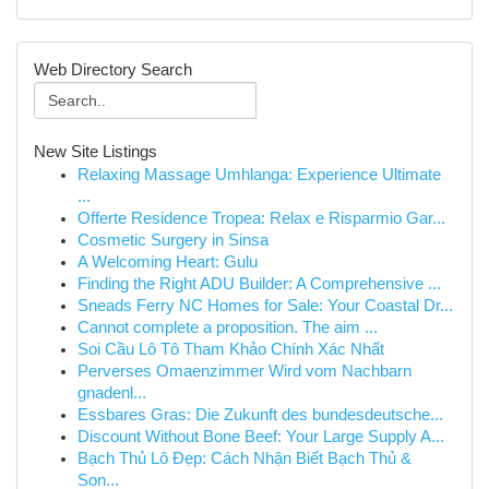
Web Directory Search
New Site Listings
Relaxing Massage Umhlanga: Experience Ultimate
...
Offerte Residence Tropea: Relax e Risparmio Gar...
Cosmetic Surgery in Sinsa
A Welcoming Heart: Gulu
Finding the Right ADU Builder: A Comprehensive ...
Sneads Ferry NC Homes for Sale: Your Coastal Dr...
Cannot complete a proposition. The aim ...
Soi Cầu Lô Tô Tham Khảo Chính Xác Nhất
Perverses Omaenzimmer Wird vom Nachbarn
gnadenl...
Essbares Gras: Die Zukunft des bundesdeutsche...
Discount Without Bone Beef: Your Large Supply A...
Bạch Thủ Lô Đẹp: Cách Nhận Biết Bạch Thủ &
Son...